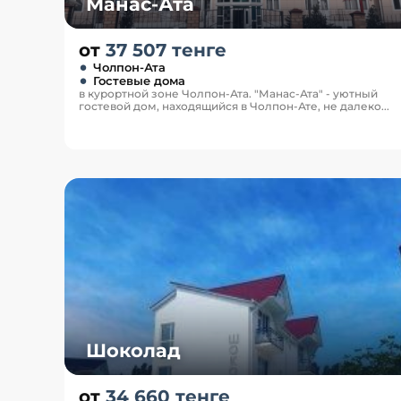
Манас-Ата
от
37 507 тенге
Чолпон-Ата
Гостевые дома
в курортной зоне Чолпон-Ата. "Манас-Ата" - уютный
гостевой дом, находящийся в Чолпон-Ате, не далеко...
Шоколад
от
34 660 тенге