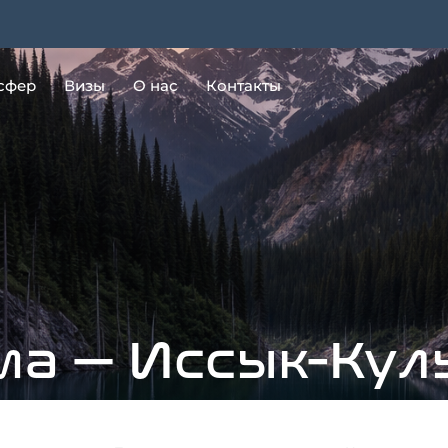
сфер
Визы
О нас
Контакты
ма — Иссык-Кул