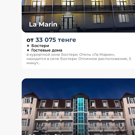
La Marin
от
33 075 тенге
Бостери
Гостевые дома
в курортной зоне Бостери. Отель «Ла Марин»,
находится в селе Бостери. Отличное расположение, 5
минут...