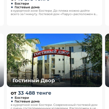
Бостери
Гостевые дома
в курортной зоне Бостери. До пляжа можно дойти
всего за 1 минуту. Гостевой дом «Парус» расположен в...
Гостиный Двор
от
33 488 тенге
Бостери
Гостевые дома
в курортной зоне Бостери. Современный гостевой дом
с очень гостеприимными хозяевами. Расположен в це...