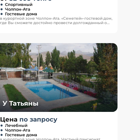
Спортивный
Чолпон-Ата
Гостевые дома
в курортной зоне Чолпон-Ата. «Семетей»-гостевой дом,
где Вы сможете достойно провести долгожданный о...
У Татьяны
Цена
по запросу
Лечебный
Чолпон-Ата
Гостевые дома
в курортной зоне Чолпон-Ата. Частный пансионат