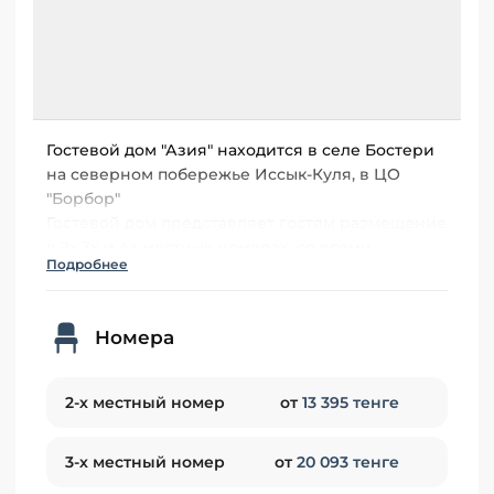
Гостевой дом "Азия" находится в селе Бостери
на северном побережье Иссык-Куля, в ЦО
"Борбор"
Гостевой дом представляет гостям размещение
в 2х,3х и 4х местных номерах, со всеми
Подробнее
удобствами.
Номера
2-х местный номер
от
13 395 тенге
3-х местный номер
от
20 093 тенге