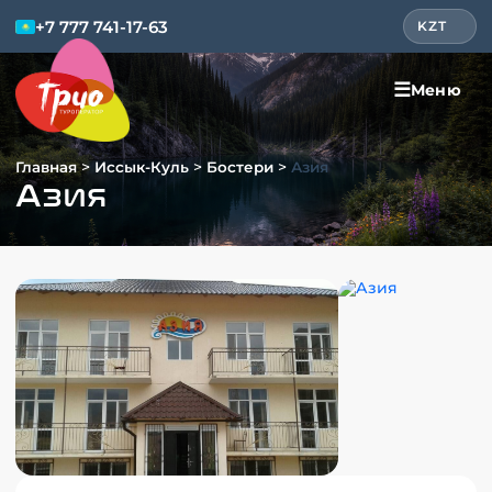
+7 777 741-17-63
KZT
☰
Меню
>
>
>
Главная
Иссык-Куль
Бостери
Азия
Азия