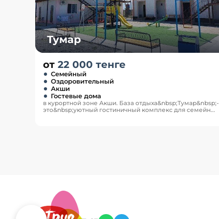
Тумар
от
22 000 тенге
Семейный
Оздоровительный
Акши
Гостевые дома
в курортной зоне Акши. База отдыха&nbsp;Тумар&nbsp;-
это&nbsp;уютный гостиничный комплекс для семейн...