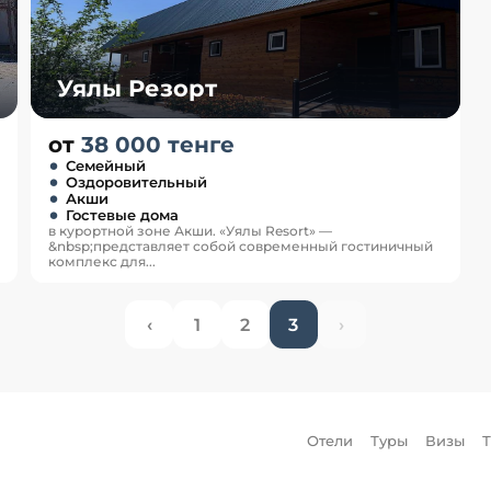
Уялы Резорт
от
38 000 тенге
Семейный
Оздоровительный
Акши
Гостевые дома
в курортной зоне Акши. «Уялы Resort» —
&nbsp;представляет собой современный гостиничный
комплекс для...
‹
1
2
3
›
Отели
Туры
Визы