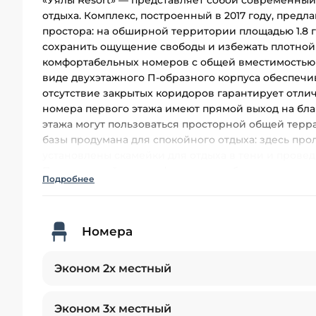
«Уялы Resort» — представляет собой современны
отдыха. Комплекс, построенный в 2017 году, предл
простора: на обширной территории площадью 1.8 га
сохранить ощущение свободы и избежать плотной 
комфортабельных номеров с общей вместимостью 
виде двухэтажного П-образного корпуса обеспеч
отсутствие закрытых коридоров гарантирует отли
номера первого этажа имеют прямой выход на бл
этажа могут пользоваться просторной общей терр
базы продумана для спокойного отдыха: здесь пр
установлены скамейки для отдыха в тени и прове
Продуманный ландшафт, чистота и близость к цел
Подробнее
идеальным местом для тех, кто ищет качественны
побережье.
Номера
Эконом 2х местный
Эконом 3х местный