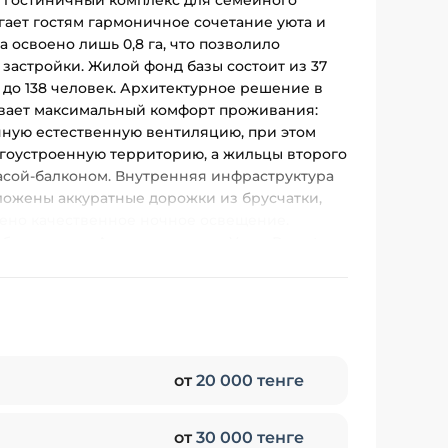
й гостиничный комплекс для семейного
агает гостям гармоничное сочетание уюта и
 освоено лишь 0,8 га, что позволило
застройки. Жилой фонд базы состоит из 37
до 138 человек. Архитектурное решение в
ивает максимальный комфорт проживания:
чную естественную вентиляцию, при этом
агоустроенную территорию, а жильцы второго
асой-балконом. Внутренняя инфраструктура
оложены аккуратные дорожки из брусчатки,
дено качественное ночное освещение.
ебным водам Алаколя делают «Уялы Resort»
й сервис и приватную атмосферу на
от
20 000 тенге
от
30 000 тенге