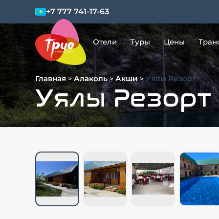
+7 777 741-17-63
Отели
Туры
Цены
Тран
Главная
Алаколь
Акши
Уялы Резорт
>
>
>
Уялы Резорт