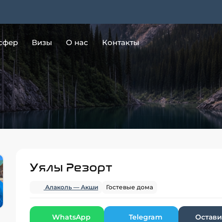
сфер
Визы
О нас
Контакты
Уялы Резорт
Алаколь — Акши
Гостевые дома
WhatsApp
Telegram
Остави