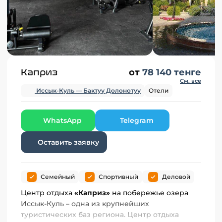
Каприз
от
78 140 тенге
См. все
Иссык-Куль — Бактуу Долонотуу
Отели
WhatsApp
Telegram
Оставить заявку
Семейный
Спортивный
Деловой
Центр отдыха
«Каприз»
на побережье озера
Иссык-Куль – одна из крупнейших
туристических баз региона. Центр отдыха