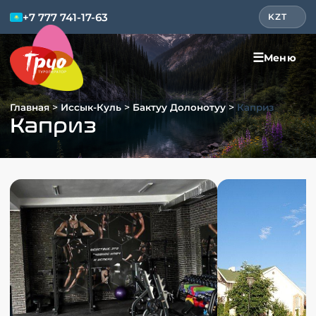
+7 777 741-17-63
KZT
☰
Меню
>
>
>
Главная
Иссык-Куль
Бактуу Долонотуу
Каприз
Каприз